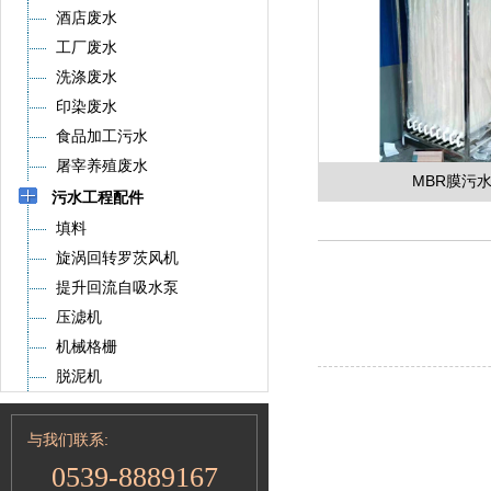
酒店废水
工厂废水
洗涤废水
印染废水
食品加工污水
屠宰养殖废水
MBR膜污
污水工程配件
填料
旋涡回转罗茨风机
提升回流自吸水泵
压滤机
机械格栅
脱泥机
与我们联系:
0539-8889167